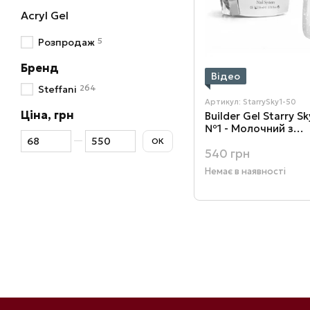
Acryl Gel
5
Розпродаж
Бренд
Відео
264
Steffani
Артикул: StarrySky1-50
Ціна, грн
Builder Gel Starry S
№1 - Молочний з
Від Ціна, грн
До Ціна, грн
голографічним ши
ОК
540 грн
Немає в наявності