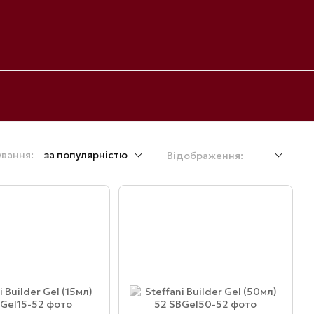
вання:
за популярністю
Відображення: