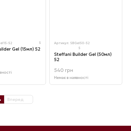
5
el15-52
Артикул: SBGel50-52
5
uilder Gel (15мл) 52
Steffani Builder Gel (50мл)
52
540 грн
вності
Немає в наявності
4
Вперед