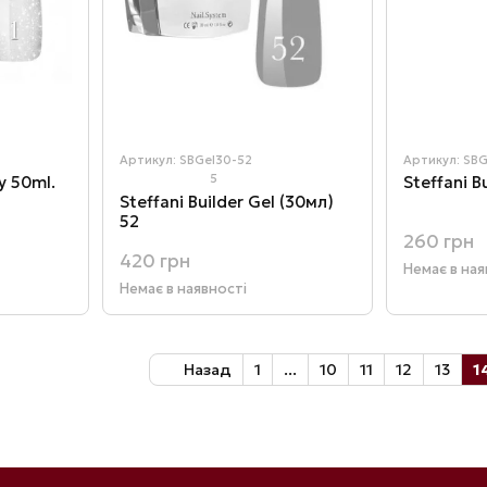
Артикул: SBGel30-52
Артикул: SBG
5
ky 50ml.
Steffani B
Steffani Builder Gel (30мл)
мером
52
260 грн
420 грн
Немає в ная
Немає в наявності
Назад
1
...
10
11
12
13
1