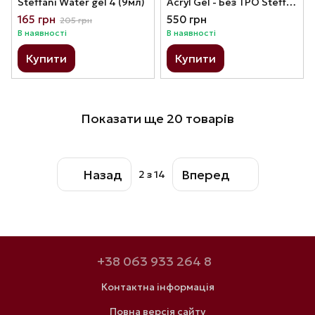
Steffani Water gel 4 (9мл)
Acryl Gel - Без ТРО Steffani 60 ml. №1 - Прозорий
165 грн
550 грн
205 грн
В наявності
В наявності
Купити
Купити
Показати ще 20 товарів
Назад
Вперед
2
з 14
+38 063 933 264 8
Контактна інформація
Повна версія сайту