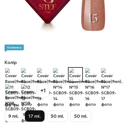
Новинка
Колір
+1
Об`єм
9 ml.
17 ml.
30 ml.
50 ml.