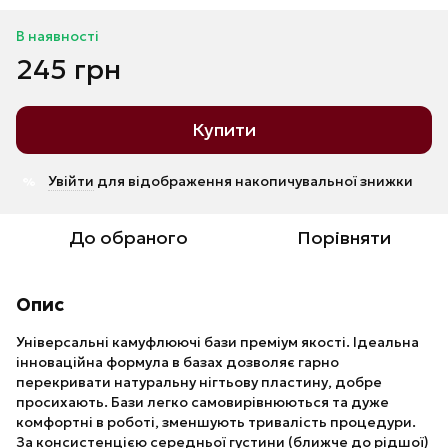
В наявності
245 грн
Купити
Увійти
для відображення накопичувальної знижки
%
До обраного
Порівняти
Опис
Універсальні камуфлюючі бази преміум якості. Ідеальна
інноваційна формула в базах дозволяє гарно
перекривати натуральну нігтьову пластину, добре
просихають. Бази легко самовирівнюються та дуже
комфортні в роботі, зменшують тривалість процедури.
За консистенцією середньої густини (ближче до рідшої)