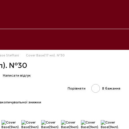
ase Steffani
Cover Base(17 мл). №30
л). №30
Написати відгук
Порівняти
В бажання
акопичувальної знижки