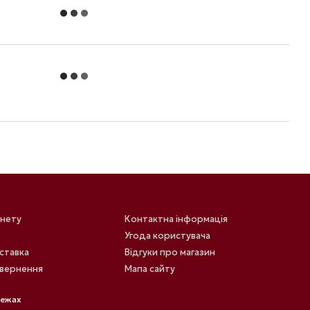
інету
Контактна інформація
Угода користувача
оставка
Відгуки про магазин
овернення
Мапа сайту
режах