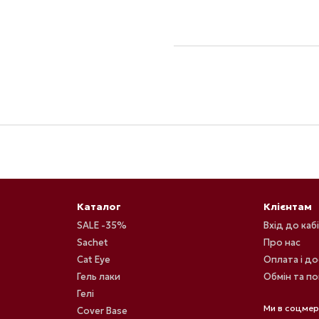
Каталог
Клієнтам
SALE -35%
Вхід до каб
Sachet
Про нас
Cat Eye
Оплата і д
Гель лаки
Обмін та п
Гелі
Ми в соцме
Cover Base