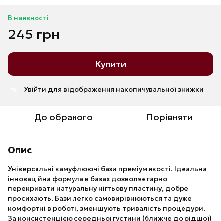
В наявності
245 грн
Купити
Увійти
для відображення накопичувальної знижки
%
До обраного
Порівняти
Опис
Універсальні камуфлюючі бази преміум якості. Ідеальна
інноваційна формула в базах дозволяє гарно
перекривати натуральну нігтьову пластину, добре
просихають. Бази легко самовирівнюються та дуже
комфортні в роботі, зменшують тривалість процедури.
За консистенцією середньої густини (ближче до рідшої)