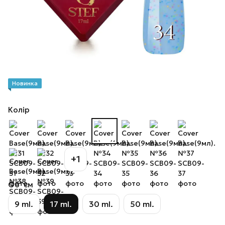
Новинка
Колір
+1
Об`єм
9 ml.
17 ml.
30 ml.
50 ml.