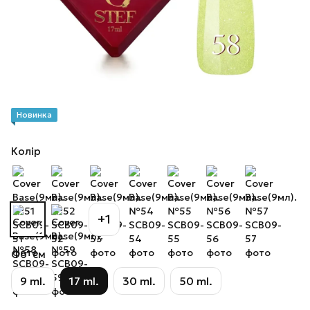
Новинка
Колір
+1
Об`єм
9 ml.
17 ml.
30 ml.
50 ml.