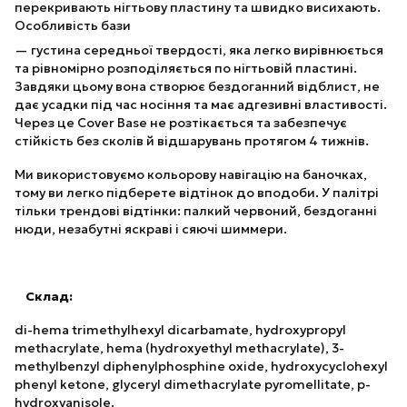
перекривають нігтьову пластину та швидко висихають.
Особливість бази
— густина середньої твердості, яка легко вирівнюється
та рівномірно розподіляється по нігтьовій пластині.
Завдяки цьому вона створює бездоганний відблист, не
дає усадки під час носіння та має адгезивні властивості.
Через це Cover Base не розтікається та забезпечує
стійкість без сколів й відшарувань протягом 4 тижнів.
Ми використовуємо кольорову навігацію на баночках,
тому ви легко підберете відтінок до вподоби. У палітрі
тільки трендові відтінки: палкий червоний, бездоганні
нюди, незабутні яскраві і сяючі шиммери.
Склад:
di-hema trimethylhexyl dicarbamate, hydroxypropyl
methacrylate, hema (hydroxyethyl methacrylate), 3-
methylbenzyl diphenylphosphine oxide, hydroxycyclohexyl
phenyl ketone, glyceryl dimethacrylate pyromellitate, p-
hydroxyanisole.