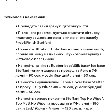
Технологія нанесення:
●
Проведіть стандартну підготовку нігтя.
●
Після чого рекомендується очистити нігтьову
пластину за допомогою знежирюючого засобу
Prep&Finish Steffani
●
Нанесіть Ultrabond Steffani – спеціальний засіб,
сприяє міцному з’єднанню штучного матеріалу з
нігтьовою пластиною.
●
Нанесіть на ніготь Rubber base\Silk base\ Ice base
Steffani тонким шаром та просушіть його в УФ-
лампі – 90 сек, у Led/гібридній лампі – 60 сек.
●
Нанесіть вирівнюючим шаром Cover base Steffani
та просушіть у УФ-лампі – 90 сек, у Led/гібридній
лампі – 60 сек.
●
Нанесіть топове покриття Steffani Top No Wipe \
Top Matt No Wipe та просушіть в УФ-лампі – 180
сек, у Led/гібридній лампі – 120 сек для ще