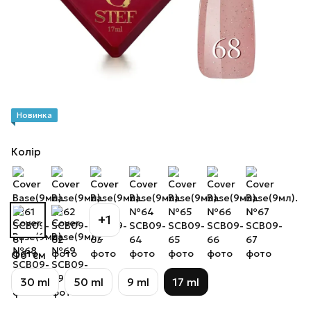
Новинка
Колір
+1
Об`єм
30 ml
50 ml
9 ml
17 ml