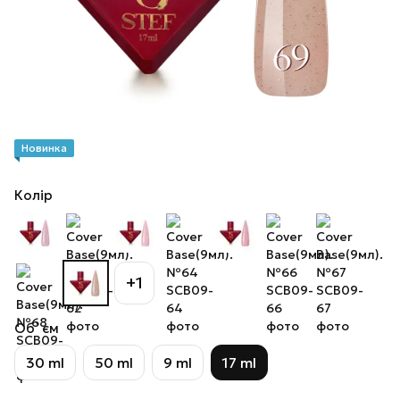
Новинка
Колір
+1
Об`єм
30 ml
50 ml
9 ml
17 ml