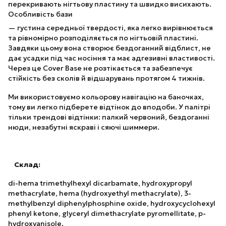
перекривають нігтьову пластину та швидко висихають.
Особливість бази
— густина середньої твердості, яка легко вирівнюється
та рівномірно розподіляється по нігтьовій пластині.
Завдяки цьому вона створює бездоганний відблист, не
дає усадки під час носіння та має адгезивні властивості.
Через це Cover Base не розтікається та забезпечує
стійкість без сколів й відшарувань протягом 4 тижнів.
Ми використовуємо кольорову навігацію на баночках,
тому ви легко підберете відтінок до вподоби. У палітрі
тільки трендові відтінки: палкий червоний, бездоганні
нюди, незабутні яскраві і сяючі шиммери.
Склад:
di-hema trimethylhexyl dicarbamate, hydroxypropyl
methacrylate, hema (hydroxyethyl methacrylate), 3-
methylbenzyl diphenylphosphine oxide, hydroxycyclohexyl
phenyl ketone, glyceryl dimethacrylate pyromellitate, p-
hydroxyanisole.