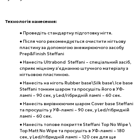
Технологія нанесення:
●
Проведіть стандартну підготовку нігтя.
●
Після чого рекомендується очистити нігтьову
пластину за допомогою знежирюючого засобу
Prep&Finish Steffani
●
Нанесіть Ultrabond Steffani – спеціальний засіб,
сприяє міцному з’єднанню штучного матеріалу з
нігтьовою пластиною.
●
Нанесіть на ніготь Rubber base\Silk base\ Ice base
Steffani тонким шаром та просушіть його в УФ-
лампі – 90 сек, у Led/гібридній лампі – 60 сек.
●
Нанесіть вирівнюючим шаром Cover base Steffani
та просушіть у УФ-лампі – 90 сек, у Led/гібридній
лампі – 60 сек.
●
Нанесіть топове покриття Steffani Top No Wipe \
Top Matt No Wipe та просушіть в УФ-лампі – 180
сек, у Led/гібридній лампі – 120 сек для ще