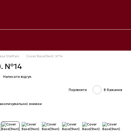
ase Steffani
Cover Base(9мл). №14
). №14
Написати відгук
Порівняти
В бажання
акопичувальної знижки