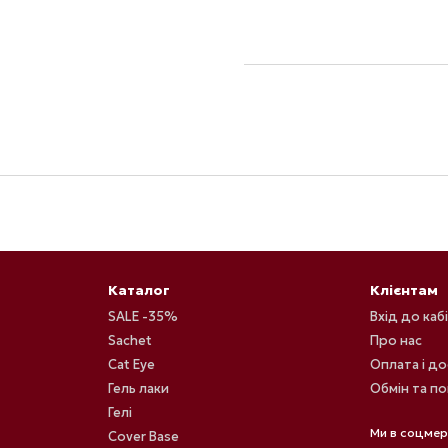
Каталог
Клієнтам
SALE -35%
Вхід до каб
Sachet
Про нас
Cat Eye
Оплата і д
Гель лаки
Обмін та п
Гелі
Ми в соцме
Cover Base