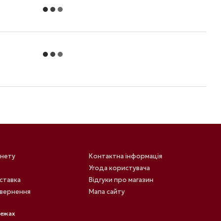
інету
Контактна інформація
Угода користувача
оставка
Відгуки про магазин
овернення
Мапа сайту
режах