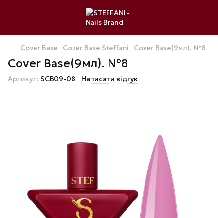
Cover Base
Cover Base Steffani
Cover Base(9мл). №8
Cover Base(9мл). №8
Артикул:
SCB09-08
Написати відгук