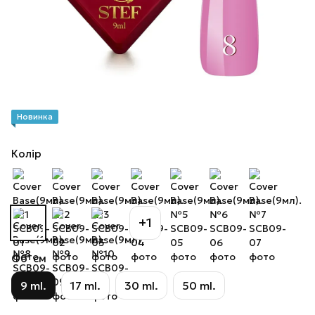
Новинка
Колір
+1
Об`єм
9 ml.
17 ml.
30 ml.
50 ml.