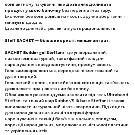
компактному пакуванні, яке
дозволяє доливати
продукт у свою баночку
без переплати за тару.
Економія без компромісів на якості. Зручне зберігання і
мінімум відходів.
Ідеально для майстрів, які цінують раціональність.
Steff SACHET — більше користі, менше витрат.
SACHET Builder gel Steffani
– це універсальний,
низькотемпературний, трьохфазний гель для
нарощування середньої густини, преміум якості.
Гель самовирівнюється, середньо пігментований та
дуже твердий.
Гель легкий в опилі, проте його консистенція та в’язкість
дозволяють працювати ним без опилу.
Обов’язково рекомендуємо наносити під гель Ultrabond
Steffani та тонкий шар Rubber/Silk base Steffani і також
випилювати натуральний ніготь зсередини. Підходить
для нарощування на нижні та верхні форми,
нарощування в техніці без/з мінімальним опилу/ом,
корекції нарощування, моделювання нігтьової пластини
та укріплення нігтів.