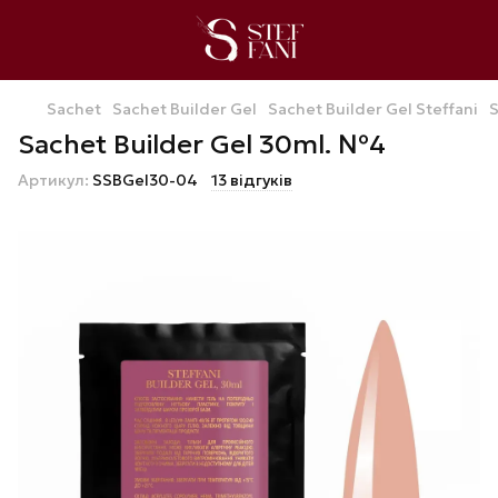
Sachet
Sachet Builder Gel
Sachet Builder Gel Steffani
S
Sachet Builder Gel 30ml. №4
Артикул:
SSBGel30-04
13 відгуків