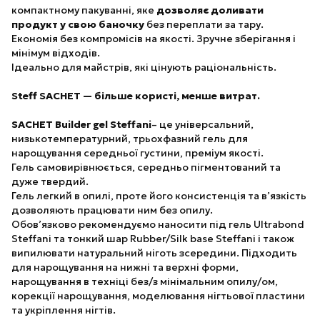
компактному пакуванні, яке
дозволяє доливати
продукт у свою баночку
без переплати за тару.
Економія без компромісів на якості. Зручне зберігання і
мінімум відходів.
Ідеально для майстрів, які цінують раціональність.
Steff SACHET — більше користі, менше витрат.
SACHET Builder gel Steffani
– це універсальний,
низькотемпературний, трьохфазний гель для
нарощування середньої густини, преміум якості.
Гель самовирівнюється, середньо пігментований та
дуже твердий.
Гель легкий в опилі, проте його консистенція та в’язкість
дозволяють працювати ним без опилу.
Обов’язково рекомендуємо наносити під гель Ultrabond
Steffani та тонкий шар Rubber/Silk base Steffani і також
випилювати натуральний ніготь зсередини. Підходить
для нарощування на нижні та верхні форми,
нарощування в техніці без/з мінімальним опилу/ом,
корекції нарощування, моделювання нігтьової пластини
та укріплення нігтів.