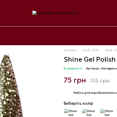
Головна
SALE -35%
SALE -3
Shine Gel Polish
В наявності
Артикул: shinegelsr
75 грн
115 грн
%
Увійти
для відображення н
Виберіть колір