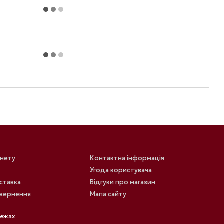
інету
Контактна інформація
Угода користувача
оставка
Відгуки про магазин
овернення
Мапа сайту
режах