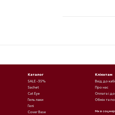
Каталог
Клієнтам
SALE -35%
Вхід до каб
Sachet
Про нас
Cat Eye
Оплата і д
Гель лаки
Обмін та п
Гелі
Ми в соцме
Cover Base