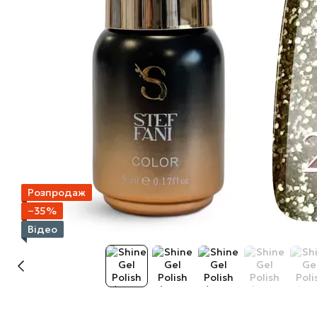
Розпродаж
−35%
Відео