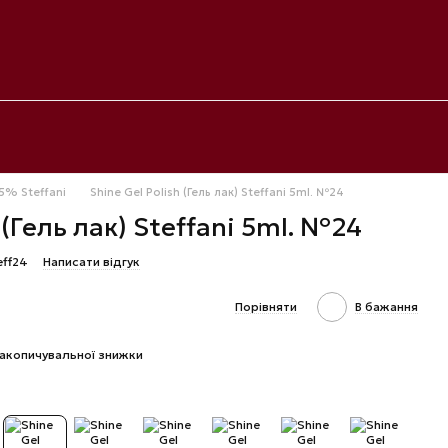
5% Steffani
Shine Gel Polish (Гель лак) Steffani 5ml. №24
 (Гель лак) Steffani 5ml. №24
eff24
Написати відгук
Порівняти
В бажання
акопичувальної знижки