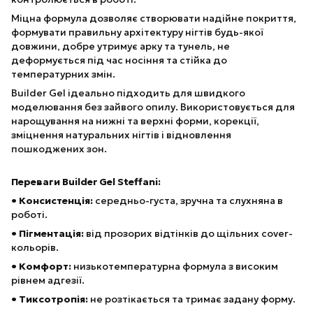
Міцна формула дозволяє створювати надійне покриття,
формувати правильну архітектуру нігтів будь-якої
довжини, добре утримує арку та тунель, не
деформується під час носіння та стійка до
температурних змін.
Builder Gel ідеально підходить для швидкого
моделювання без зайвого опилу. Використовується для
нарощування на нижні та верхні форми, корекції,
зміцнення натуральних нігтів і відновлення
пошкоджених зон.
Переваги Builder Gel Steffani:
• Консистенція:
середньо-густа, зручна та слухняна в
роботі.
• Пігментація:
від прозорих відтінків до щільних cover-
кольорів.
• Комфорт:
низькотемпературна формула з високим
рівнем адгезії.
• Тиксотропія:
не розтікається та тримає задану форму.