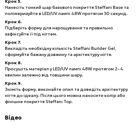
Крок 5.
Нанесіть тонкий шар базового покриття Steffani Base та
полімеризуйте в LED/UV лампі 48W протягом 30 секунд.
Крок 6.
Підберіть форму для нарощування та правильно
зафіксуйте її під нігтем.
Крок 7.
Викладіть необхідну кількість Steffani Builder Gel,
сформуйте бажану довжину та архітектуру нігтя.
Крок 8.
Просушіть матеріал у LED/UV лампі 48W протягом 2–4
хвилин залежно від товщини шару.
Крок 9.
Зніміть форму, виконайте опил та доведіть архітектуру
нігтя до ідеалу. Після цього можна наносити колір або
фінішне покриття Steffani Top.
Відео