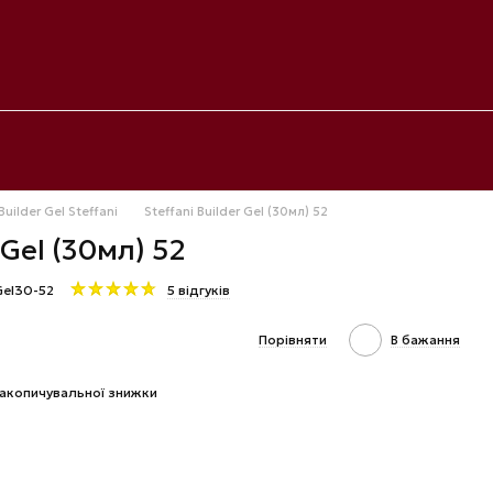
Builder Gel Steffani
Steffani Builder Gel (30мл) 52
 Gel (30мл) 52
Gel30-52
5 відгуків
Порівняти
В бажання
акопичувальної знижки