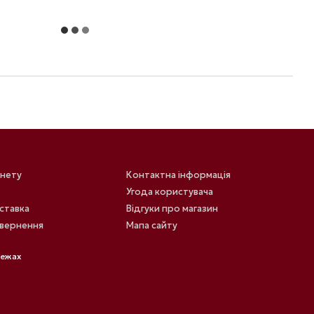
інету
Контактна інформація
Угода користувача
оставка
Відгуки про магазин
овернення
Мапа сайту
режах