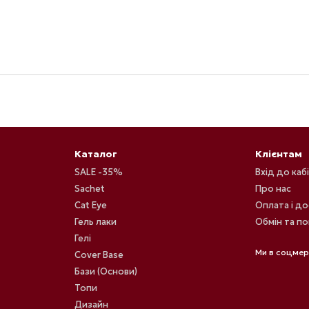
Каталог
Клієнтам
SALE -35%
Вхід до каб
Sachet
Про нас
Cat Eye
Оплата і д
Гель лаки
Обмін та п
Гелі
Ми в соцме
Cover Base
Бази (Основи)
Топи
Дизайн