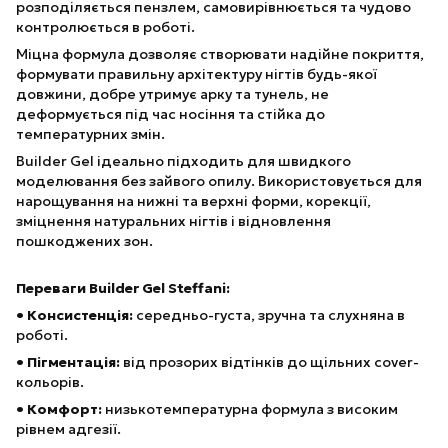
розподіляється пензлем, самовирівнюється та чудово
контролюється в роботі.
Міцна формула дозволяє створювати надійне покриття,
формувати правильну архітектуру нігтів будь-якої
довжини, добре утримує арку та тунель, не
деформується під час носіння та стійка до
температурних змін.
Builder Gel ідеально підходить для швидкого
моделювання без зайвого опилу. Використовується для
нарощування на нижні та верхні форми, корекції,
зміцнення натуральних нігтів і відновлення
пошкоджених зон.
Переваги Builder Gel Steffani:
• Консистенція:
середньо-густа, зручна та слухняна в
роботі.
• Пігментація:
від прозорих відтінків до щільних cover-
кольорів.
• Комфорт:
низькотемпературна формула з високим
рівнем адгезії.