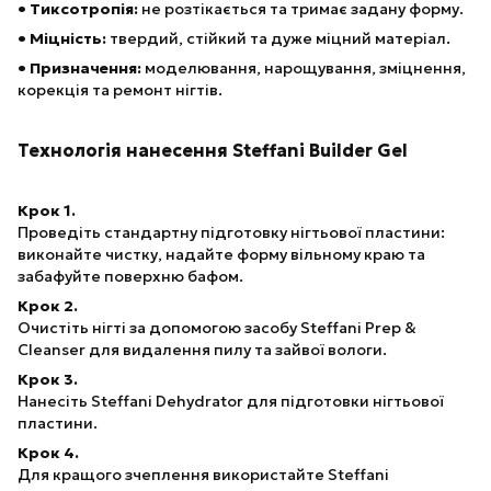
• Тиксотропія:
не розтікається та тримає задану форму.
• Міцність:
твердий, стійкий та дуже міцний матеріал.
• Призначення:
моделювання, нарощування, зміцнення,
корекція та ремонт нігтів.
Технологія нанесення Steffani Builder Gel
Крок 1.
Проведіть стандартну підготовку нігтьової пластини:
виконайте чистку, надайте форму вільному краю та
забафуйте поверхню бафом.
Крок 2.
Очистіть нігті за допомогою засобу Steffani Prep &
Cleanser для видалення пилу та зайвої вологи.
Крок 3.
Нанесіть Steffani Dehydrator для підготовки нігтьової
пластини.
Крок 4.
Для кращого зчеплення використайте Steffani