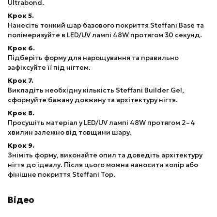
Ultrabond.
Крок 5.
Нанесіть тонкий шар базового покриття Steffani Base та
полімеризуйте в LED/UV лампі 48W протягом 30 секунд.
Крок 6.
Підберіть форму для нарощування та правильно
зафіксуйте її під нігтем.
Крок 7.
Викладіть необхідну кількість Steffani Builder Gel,
сформуйте бажану довжину та архітектуру нігтя.
Крок 8.
Просушіть матеріал у LED/UV лампі 48W протягом 2–4
хвилин залежно від товщини шару.
Крок 9.
Зніміть форму, виконайте опил та доведіть архітектуру
нігтя до ідеалу. Після цього можна наносити колір або
фінішне покриття Steffani Top.
Відео