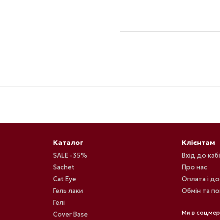
Каталог
Клієнтам
SALE -35%
Вхід до каб
Sachet
Про нас
Cat Eye
Оплата і д
Гель лаки
Обмін та п
Гелі
Ми в соцме
Cover Base