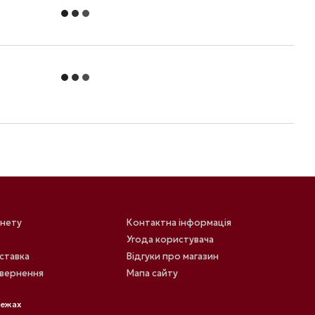
інету
Контактна інформація
Угода користувача
оставка
Відгуки про магазин
овернення
Мапа сайту
режах