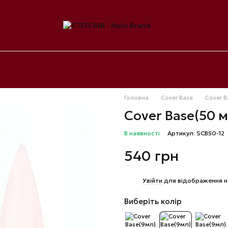
Головна
Cover Base
Cover B
Cover Base(50 м
В наявності
Артикул: SCB50-12
540 грн
%
Увійти
для відображення н
Виберіть колір