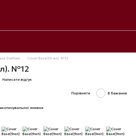
ase Steffani
Cover Base(50 мл). №12
л). №12
Написати відгук
Порівняти
В бажання
акопичувальної знижки