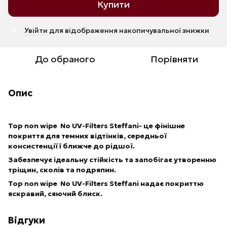
Купити
Увійти
для відображення накопичувальної знижки
%
До обраного
Порівняти
Опис
Top non wipe No UV-Filters Steffani- це фінішне
покриття для темних відтінків, середньої
консистенціїї ближче до рідшої.
Забезпечує ідеальну стійкість та запобігає утворенню
тріщин, сколів та подряпин.
Top non wipe No UV-Filters Steffani надає покриттю
яскравий, сяючий блиск.
Відгуки