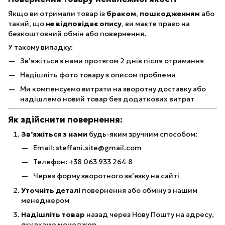
Якщо ви отримали товар із
браком
,
пошкодженням
або
такий, що
не відповідає опису
, ви маєте право на
безкоштовний обмін або повернення.
У такому випадку:
Зв’яжіться з нами протягом 2 днів після отримання
Надішліть фото товару з описом проблеми
Ми компенсуємо витрати на зворотну доставку або
надішлемо новий товар без додаткових витрат
Як здійснити повернення:
Зв’яжіться з нами
будь-яким зручним способом:
Email: steffani.site@gmail.com
Телефон: +38 063 933 264 8
Через форму зворотного зв’язку на сайті
Уточніть деталі
повернення або обміну з нашим
менеджером
Надішліть товар
назад через Нову Пошту на адресу,
яку вкаже менеджер