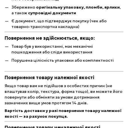
Збережено
оригінальну упаковку, пломби, ярлики
,
а також
супровідні документи
Є документ, що підтверджує покупку (чек або
товарно-транспортна накладна)
Повернення не здійснюється, якщо:
Товар був у використанні, має механічні
пошкодження або сліди використання
Порушена цілісність упаковки або комплектності
Повернення товару належної якості
Якщо товар вам не підійшов з особистих причин (не
влаштував колір, текстура, форма тощо), ви можете його
повернути або обміняти за умови дотримання
зазначених вище умов протягом 14 днів.
Вартість доставки у разі повернення товару належної
якості — за рахунок покупця.
Повернення товару неналежної якості