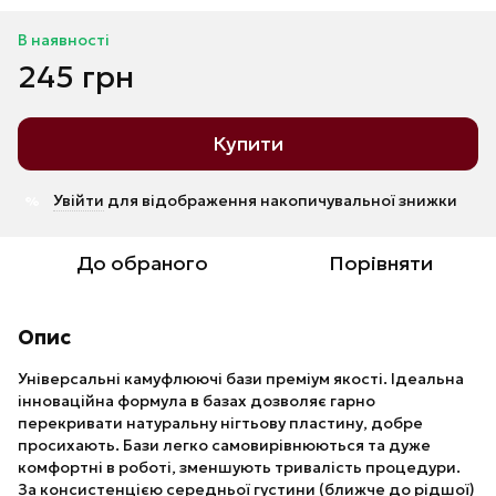
В наявності
245 грн
Купити
Увійти
для відображення накопичувальної знижки
%
До обраного
Порівняти
Опис
Універсальні камуфлюючі бази преміум якості. Ідеальна
інноваційна формула в базах дозволяє гарно
перекривати натуральну нігтьову пластину, добре
просихають. Бази легко самовирівнюються та дуже
комфортні в роботі, зменшують тривалість процедури.
За консистенцією середньої густини (ближче до рідшої)