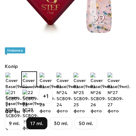
Новинка
Колір
+1
Об`єм
9 ml.
17 ml.
30 ml.
50 ml.