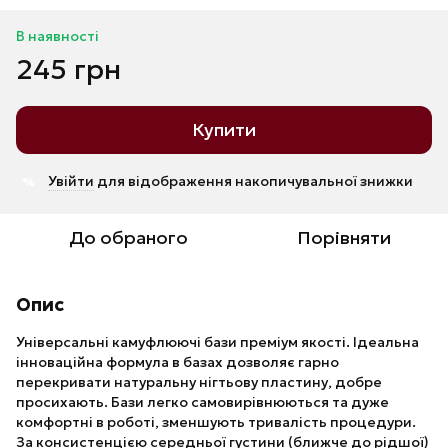
В наявності
245 грн
Купити
Увійти
для відображення накопичувальної знижки
%
До обраного
Порівняти
Опис
Універсальні камуфлюючі бази преміум якості. Ідеальна
інноваційна формула в базах дозволяє гарно
перекривати натуральну нігтьову пластину, добре
просихають. Бази легко самовирівнюються та дуже
комфортні в роботі, зменшують тривалість процедури.
За консистенцією середньої густини (ближче до рідшої)