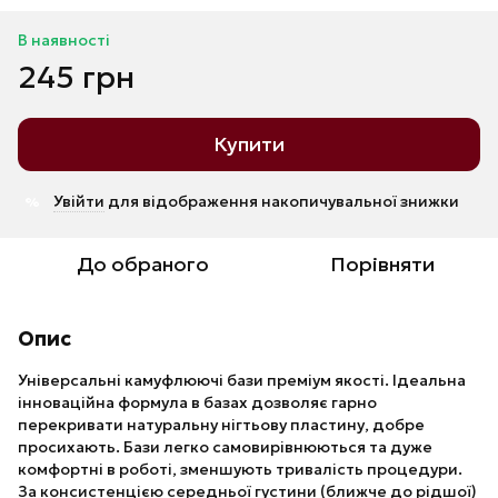
В наявності
245 грн
Купити
Увійти
для відображення накопичувальної знижки
%
До обраного
Порівняти
Опис
Універсальні камуфлюючі бази преміум якості. Ідеальна
інноваційна формула в базах дозволяє гарно
перекривати натуральну нігтьову пластину, добре
просихають. Бази легко самовирівнюються та дуже
комфортні в роботі, зменшують тривалість процедури.
За консистенцією середньої густини (ближче до рідшої)