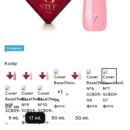
Новинка
Колір
+1
Об`єм
9 ml.
17 ml.
30 ml.
50 ml.