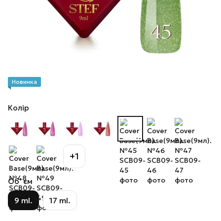
Новинка
Колір
+1
Об`єм
9 ml.
17 ml.