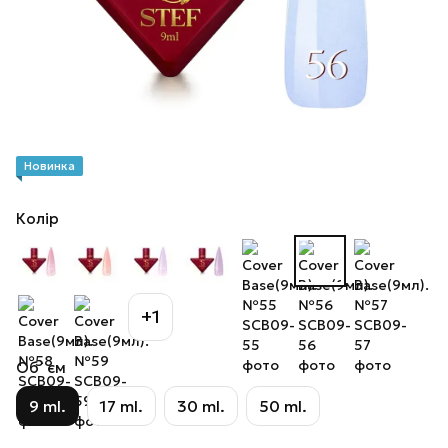
Новинка
Колір
+1
Об`єм
9 ml.
17 ml.
30 ml.
50 ml.