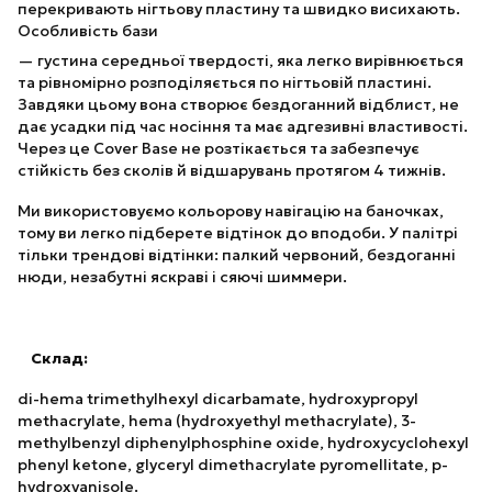
перекривають нігтьову пластину та швидко висихають.
Особливість бази
— густина середньої твердості, яка легко вирівнюється
та рівномірно розподіляється по нігтьовій пластині.
Завдяки цьому вона створює бездоганний відблист, не
дає усадки під час носіння та має адгезивні властивості.
Через це Cover Base не розтікається та забезпечує
стійкість без сколів й відшарувань протягом 4 тижнів.
Ми використовуємо кольорову навігацію на баночках,
тому ви легко підберете відтінок до вподоби. У палітрі
тільки трендові відтінки: палкий червоний, бездоганні
нюди, незабутні яскраві і сяючі шиммери.
Склад:
di-hema trimethylhexyl dicarbamate, hydroxypropyl
methacrylate, hema (hydroxyethyl methacrylate), 3-
methylbenzyl diphenylphosphine oxide, hydroxycyclohexyl
phenyl ketone, glyceryl dimethacrylate pyromellitate, p-
hydroxyanisole.