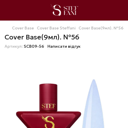
Cover Base
Cover Base Steffani
Cover Base(9мл). №56
Cover Base(9мл). №56
Артикул:
SCB09-56
Написати відгук