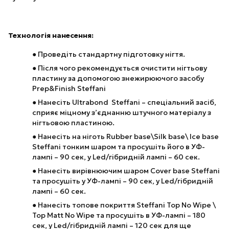
Технологія нанесення:
●
Проведіть стандартну підготовку нігтя.
●
Після чого рекомендується очистити нігтьову
пластину за допомогою знежирюючого засобу
Prep&Finish Steffani
●
Нанесіть Ultrabond Steffani – спеціальний засіб,
сприяє міцному з’єднанню штучного матеріалу з
нігтьовою пластиною.
●
Нанесіть на ніготь Rubber base\Silk base\ Ice base
Steffani тонким шаром та просушіть його в УФ-
лампі – 90 сек, у Led/гібридній лампі – 60 сек.
●
Нанесіть вирівнюючим шаром Cover base Steffani
та просушіть у УФ-лампі – 90 сек, у Led/гібридній
лампі – 60 сек.
●
Нанесіть топове покриття Steffani Top No Wipe \
Top Matt No Wipe та просушіть в УФ-лампі – 180
сек, у Led/гібридній лампі – 120 сек для ще