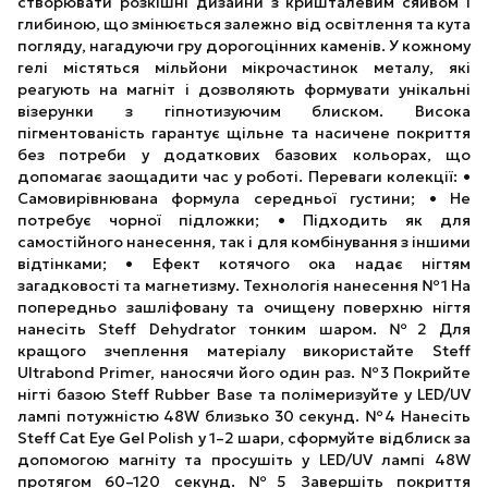
створювати розкішні дизайни з кришталевим сяйвом і
глибиною, що змінюється залежно від освітлення та кута
погляду, нагадуючи гру дорогоцінних каменів. У кожному
гелі містяться мільйони мікрочастинок металу, які
реагують на магніт і дозволяють формувати унікальні
візерунки з гіпнотизуючим блиском. Висока
пігментованість гарантує щільне та насичене покриття
без потреби у додаткових базових кольорах, що
допомагає заощадити час у роботі. Переваги колекції: •
Самовирівнювана формула середньої густини; • Не
потребує чорної підложки; • Підходить як для
самостійного нанесення, так і для комбінування з іншими
відтінками; • Ефект котячого ока надає нігтям
загадковості та магнетизму. Технологія нанесення №1 На
попередньо зашліфовану та очищену поверхню нігтя
нанесіть Steff Dehydrator тонким шаром. №2 Для
кращого зчеплення матеріалу використайте Steff
Ultrabond Primer, наносячи його один раз. №3 Покрийте
нігті базою Steff Rubber Base та полімеризуйте у LED/UV
лампі потужністю 48W близько 30 секунд. №4 Нанесіть
Steff Cat Eye Gel Polish у 1–2 шари, сформуйте відблиск за
допомогою магніту та просушіть у LED/UV лампі 48W
протягом 60–120 секунд. №5 Завершіть покриття