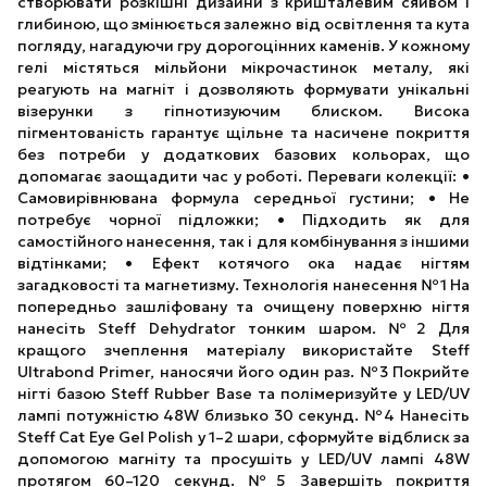
створювати розкішні дизайни з кришталевим сяйвом і
глибиною, що змінюється залежно від освітлення та кута
погляду, нагадуючи гру дорогоцінних каменів. У кожному
гелі містяться мільйони мікрочастинок металу, які
реагують на магніт і дозволяють формувати унікальні
візерунки з гіпнотизуючим блиском. Висока
пігментованість гарантує щільне та насичене покриття
без потреби у додаткових базових кольорах, що
допомагає заощадити час у роботі. Переваги колекції: •
Самовирівнювана формула середньої густини; • Не
потребує чорної підложки; • Підходить як для
самостійного нанесення, так і для комбінування з іншими
відтінками; • Ефект котячого ока надає нігтям
загадковості та магнетизму. Технологія нанесення №1 На
попередньо зашліфовану та очищену поверхню нігтя
нанесіть Steff Dehydrator тонким шаром. №2 Для
кращого зчеплення матеріалу використайте Steff
Ultrabond Primer, наносячи його один раз. №3 Покрийте
нігті базою Steff Rubber Base та полімеризуйте у LED/UV
лампі потужністю 48W близько 30 секунд. №4 Нанесіть
Steff Cat Eye Gel Polish у 1–2 шари, сформуйте відблиск за
допомогою магніту та просушіть у LED/UV лампі 48W
протягом 60–120 секунд. №5 Завершіть покриття