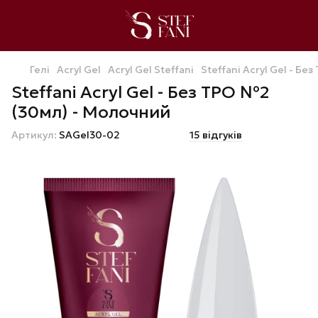
Гелі
Acryl Gel
Acryl Gel Steffani
Steffani Acryl Gel - Б
Steffani Acryl Gel - Без ТРО №2
(30мл) - Молочний
Артикул:
SAGel30-02
15 відгуків