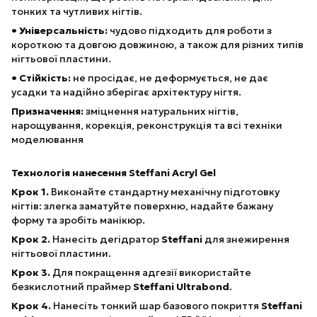
тонких та чутливих нігтів.
• Універсальність:
чудово підходить для роботи з
короткою та довгою довжиною, а також для різних типів
нігтьової пластини.
• Стійкість:
не просідає, не деформується, не дає
усадки та надійно зберігає архітектуру нігтя.
Призначення:
зміцнення натуральних нігтів,
нарощування, корекція, реконструкція та всі техніки
моделювання
Технологія нанесення Steffani Acryl Gel
Крок 1.
Виконайте стандартну механічну підготовку
нігтів: злегка заматуйте поверхню, надайте бажану
форму та зробіть манікюр.
Крок 2.
Нанесіть дегідратор
Steffani
для знежирення
нігтьової пластини.
Крок 3.
Для покращення адгезії використайте
безкислотний праймер
Steffani Ultrabond
.
Крок 4.
Нанесіть тонкий шар базового покриття
Steffani