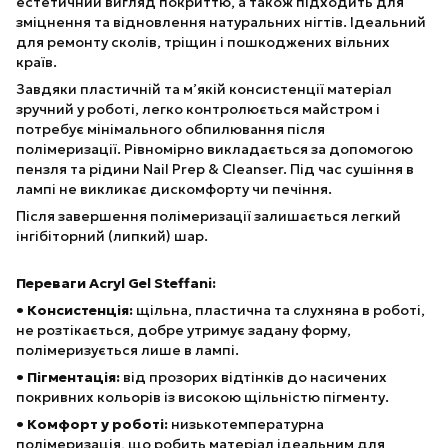
естетичний вигляд покриттю, а також підходить для
зміцнення та відновлення натуральних нігтів. Ідеальний
для ремонту сколів, тріщин і пошкоджених вільних
країв.
Завдяки пластичній та м’якій консистенції матеріал
зручний у роботі, легко контролюється майстром і
потребує мінімального обпилювання після
полімеризації. Рівномірно викладається за допомогою
пензля та рідини Nail Prep & Cleanser. Під час сушіння в
лампі не викликає дискомфорту чи печіння.
Після завершення полімеризації залишається легкий
інгібіторний (липкий) шар.
Переваги Acryl Gel Steffani:
• Консистенція:
щільна, пластична та слухняна в роботі,
не розтікається, добре утримує задану форму,
полімеризується лише в лампі.
• Пігментація:
від прозорих відтінків до насичених
покривних кольорів із високою щільністю пігменту.
• Комфорт у роботі:
низькотемпературна
полімеризація, що робить матеріал ідеальним для