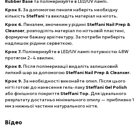
Rubber Base
та полімеризуйте в LED/UV лампі.
Крок 5.
За допомогою пензля наберіть необхідну
кількість
Steffani
та викладіть матеріал на ніготь.
Крок 6.
Пензлем, змоченим у рідині
Steffani Nail Prep &
Cleanser
, розподіліть матеріал по нігтьовій пластині,
формуючи бажану архітектуру. За потреби приберіть
надлишок рідини серветкою.
Крок 7.
Полімеризуйте в LED/UV лампі потужністю 48W
протягом 2–4 хвилин.
Крок 8.
Після полімеризації видаліть залишковий
липкий шар за допомогою
Steffani Nail Prep & Cleanser
.
Крок 9.
За необхідності виконайте опил. Після цього
нігті готові до нанесення гель-лаку
Steffani Gel Polish
або фінішного покриття
Steffani Top
. Для ідеального
результату достатньо мінімального опилу — приблизно 1
мм з нижньої частини натурального нігтя.
Відео