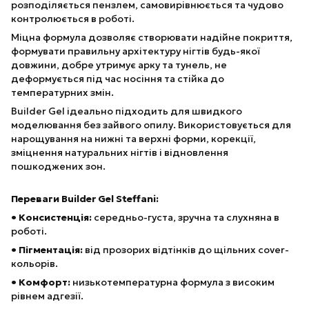
розподіляється пензлем, самовирівнюється та чудово
контролюється в роботі.
Міцна формула дозволяє створювати надійне покриття,
формувати правильну архітектуру нігтів будь-якої
довжини, добре утримує арку та тунель, не
деформується під час носіння та стійка до
температурних змін.
Builder Gel ідеально підходить для швидкого
моделювання без зайвого опилу. Використовується для
нарощування на нижні та верхні форми, корекції,
зміцнення натуральних нігтів і відновлення
пошкоджених зон.
Переваги Builder Gel Steffani:
• Консистенція:
середньо-густа, зручна та слухняна в
роботі.
• Пігментація:
від прозорих відтінків до щільних cover-
кольорів.
• Комфорт:
низькотемпературна формула з високим
рівнем адгезії.