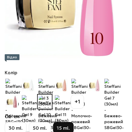
Відео
Колір
+1
Об`єм
30 ml.
50 ml.
15 ml.