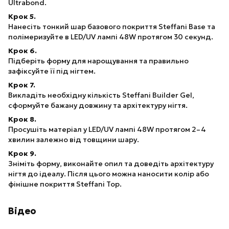
Ultrabond.
Крок 5.
Нанесіть тонкий шар базового покриття Steffani Base та
полімеризуйте в LED/UV лампі 48W протягом 30 секунд.
Крок 6.
Підберіть форму для нарощування та правильно
зафіксуйте її під нігтем.
Крок 7.
Викладіть необхідну кількість Steffani Builder Gel,
сформуйте бажану довжину та архітектуру нігтя.
Крок 8.
Просушіть матеріал у LED/UV лампі 48W протягом 2–4
хвилин залежно від товщини шару.
Крок 9.
Зніміть форму, виконайте опил та доведіть архітектуру
нігтя до ідеалу. Після цього можна наносити колір або
фінішне покриття Steffani Top.
Відео