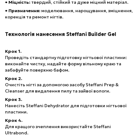
• Міцність:
твердий, стійкий та дуже міцний матеріал.
• Призначення:
моделювання, нарощування, зміцнення,
корекція та ремонт нігтів.
Технологія нанесення Steffani Builder Gel
Крок 1.
Проведіть стандартну підготовку нігтьової пластини:
виконайте чистку, надайте форму вільному краю та
забафуйте поверхню бафом.
Крок 2.
Очистіть нігті за допомогою засобу Steffani Prep &
Cleanser для видалення пилу та зайвої вологи.
Крок 3.
Нанесіть Steffani Dehydrator для підготовки нігтьової
пластини.
Крок 4.
Для кращого зчеплення використайте Steffani
Ultrabond.