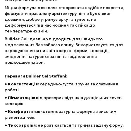
Міцна формула дозволяє створювати надійне покриття,
формувати правильну архітектуру нігтів будь-якої
довжини, добре утримує арку та тунель, не
деформується під час носіння та стійка до
температурних змін.
Builder Gel ідеально підходить для швидкого
моделювання без зайвого опилу. Використовується для
нарощування на нижні та верхні форми, корекції,
зміцнення натуральних нігтів і відновлення
пошкоджених зон.
Переваги Builder Gel Steffani:
• Консистенція:
середньо-густа, зручна та слухняна в
роботі.
• Пігментація:
від прозорих відтінків до щільних cover-
кольорів.
• Комфорт:
низькотемпературна формула з високим
рівнем адгезії.
• Тиксотропія:
не розтікається та тримає задану форму.