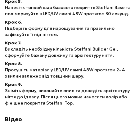
Крок 5.
Нанесіть тонкий шар базового покриття Steffani Base та
полімеризуйте в LED/UV лампі 48W протягом 30 секунд.
Крок 6.
Підберіть форму для нарощування та правильно
зафіксуйте її під нігтем.
Крок 7.
Викладіть необхідну кількість Steffani Builder Gel,
сформуйте бажану довжину та архітектуру нігтя.
Крок 8.
Просушіть матеріал у LED/UV лампі 48W протягом 2–4
хвилин залежно від товщини шару.
Крок 9.
Зніміть форму, виконайте опил та доведіть архітектуру
нігтя до ідеалу. Після цього можна наносити колір або
фінішне покриття Steffani Top.
Відео