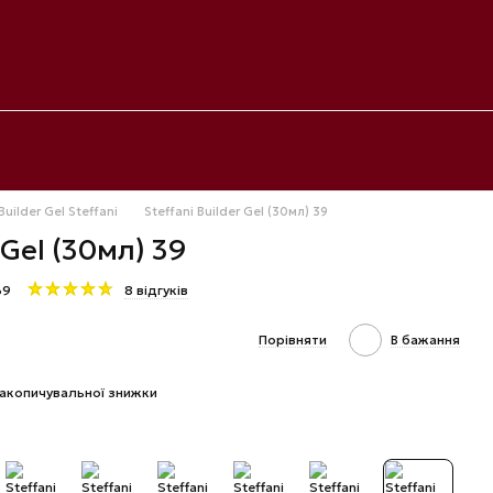
Builder Gel Steffani
Steffani Builder Gel (30мл) 39
 Gel (30мл) 39
39
8 відгуків
Порівняти
В бажання
акопичувальної знижки