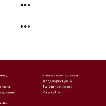
інету
Контактна інформація
Угода користувача
оставка
Відгуки про магазин
овернення
Мапа сайту
режах