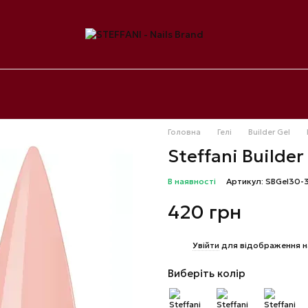
Головна
Гелі
Builder Gel
Steffani Builder
В наявності
Артикул: SBGel30-
420 грн
%
Увійти
для відображення н
Виберіть колір