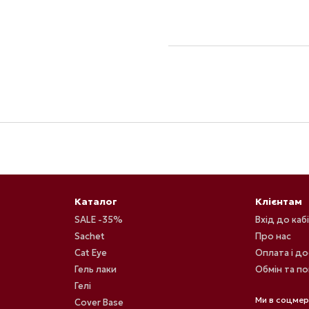
Каталог
Клієнтам
SALE -35%
Вхід до каб
Sachet
Про нас
Cat Eye
Оплата і д
Гель лаки
Обмін та п
Гелі
Ми в соцме
Cover Base