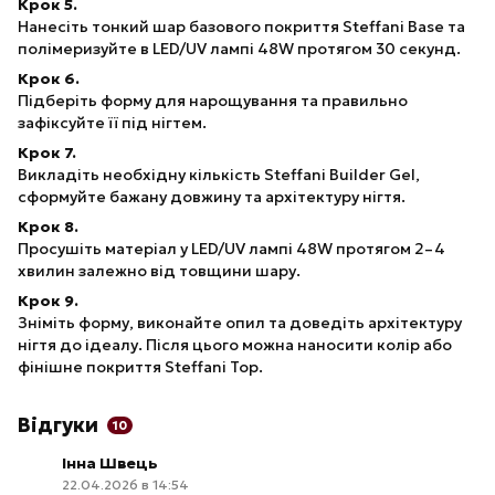
Крок 5.
Нанесіть тонкий шар базового покриття Steffani Base та
полімеризуйте в LED/UV лампі 48W протягом 30 секунд.
Крок 6.
Підберіть форму для нарощування та правильно
зафіксуйте її під нігтем.
Крок 7.
Викладіть необхідну кількість Steffani Builder Gel,
сформуйте бажану довжину та архітектуру нігтя.
Крок 8.
Просушіть матеріал у LED/UV лампі 48W протягом 2–4
хвилин залежно від товщини шару.
Крок 9.
Зніміть форму, виконайте опил та доведіть архітектуру
нігтя до ідеалу. Після цього можна наносити колір або
фінішне покриття Steffani Top.
Відгуки
10
Інна Швець
22.04.2026 в 14:54