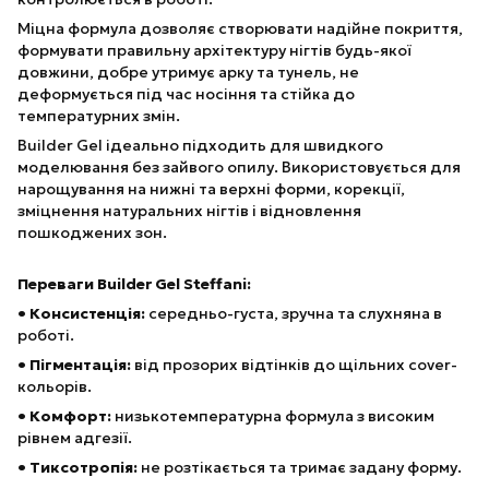
Міцна формула дозволяє створювати надійне покриття,
формувати правильну архітектуру нігтів будь-якої
довжини, добре утримує арку та тунель, не
деформується під час носіння та стійка до
температурних змін.
Builder Gel ідеально підходить для швидкого
моделювання без зайвого опилу. Використовується для
нарощування на нижні та верхні форми, корекції,
зміцнення натуральних нігтів і відновлення
пошкоджених зон.
Переваги Builder Gel Steffani:
• Консистенція:
середньо-густа, зручна та слухняна в
роботі.
• Пігментація:
від прозорих відтінків до щільних cover-
кольорів.
• Комфорт:
низькотемпературна формула з високим
рівнем адгезії.
• Тиксотропія:
не розтікається та тримає задану форму.