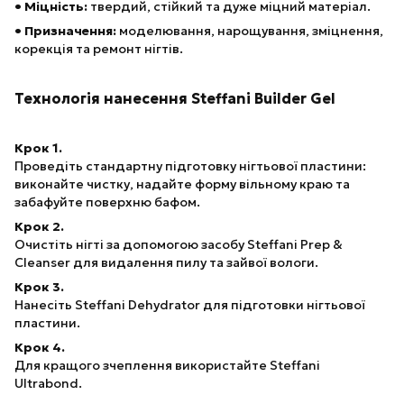
• Міцність:
твердий, стійкий та дуже міцний матеріал.
• Призначення:
моделювання, нарощування, зміцнення,
корекція та ремонт нігтів.
Технологія нанесення Steffani Builder Gel
Крок 1.
Проведіть стандартну підготовку нігтьової пластини:
виконайте чистку, надайте форму вільному краю та
забафуйте поверхню бафом.
Крок 2.
Очистіть нігті за допомогою засобу Steffani Prep &
Cleanser для видалення пилу та зайвої вологи.
Крок 3.
Нанесіть Steffani Dehydrator для підготовки нігтьової
пластини.
Крок 4.
Для кращого зчеплення використайте Steffani
Ultrabond.