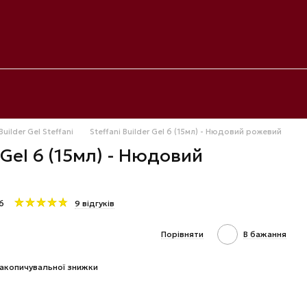
Builder Gel Steffani
Steffani Builder Gel 6 (15мл) - Нюдовий рожевий
r Gel 6 (15мл) - Нюдовий
6
9 відгуків
Порівняти
В бажання
акопичувальної знижки