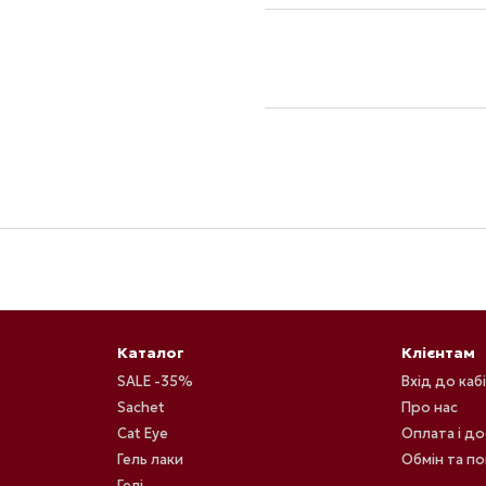
Каталог
Клієнтам
SALE -35%
Вхід до каб
Sachet
Про нас
Cat Eye
Оплата і д
Гель лаки
Обмін та п
Гелі