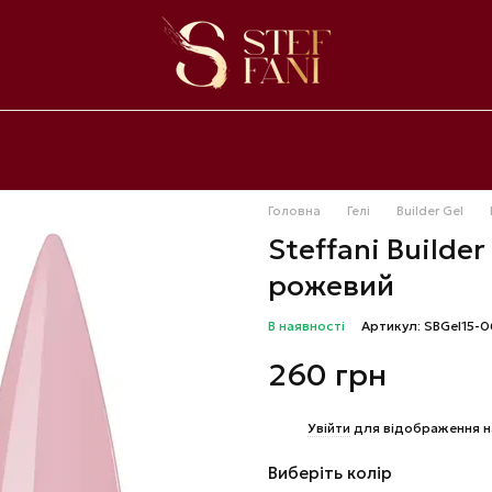
Головна
Гелі
Builder Gel
Steffani Builde
рожевий
В наявності
Артикул: SBGel15-0
260 грн
%
Увійти
для відображення н
Виберіть колір