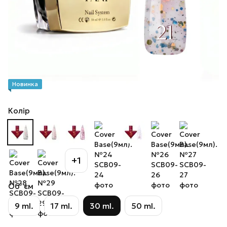
Новинка
Колір
+1
Об`єм
9 ml.
17 ml.
30 ml.
50 ml.