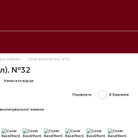
ase Steffani
Cover Base(30 мл). №32
мл). №32
Написати відгук
Порівняти
В бажання
акопичувальної знижки