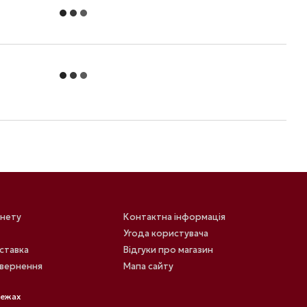
інету
Контактна інформація
Угода користувача
оставка
Відгуки про магазин
овернення
Мапа сайту
режах