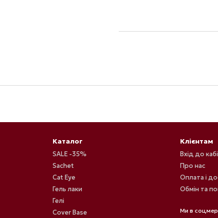
Каталог
Клієнтам
SALE -35%
Вхід до каб
Sachet
Про нас
Cat Eye
Оплата і д
Гель лаки
Обмін та п
Гелі
Ми в соцме
Cover Base