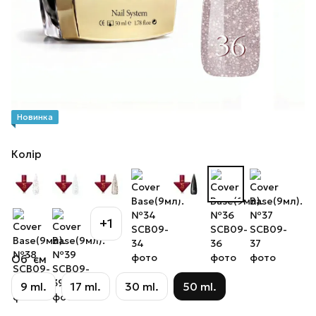
Новинка
Колір
+1
Об`єм
9 ml.
17 ml.
30 ml.
50 ml.