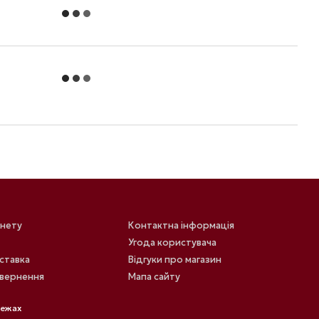
інету
Контактна інформація
Угода користувача
оставка
Відгуки про магазин
овернення
Мапа сайту
режах