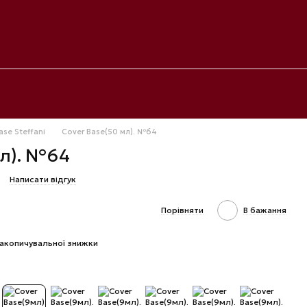
ase Steffani
Cover Base(50 мл). №64
мл). №64
Написати відгук
Порівняти
В бажання
акопичувальної знижки