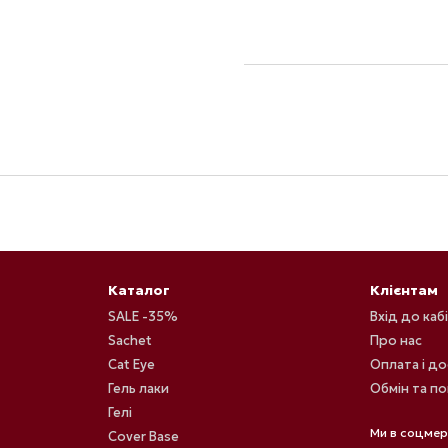
Каталог
Клієнтам
SALE -35%
Вхід до каб
Sachet
Про нас
Cat Eye
Оплата і д
Гель лаки
Обмін та п
Гелі
Ми в соцме
Cover Base