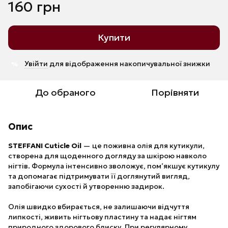
160 грн
Купити
Увійти
для відображення накопичувальної знижки
%
До обраного
Порівняти
Опис
STEFFANI Cuticle Oil
— це поживна олія для кутикули,
створена для щоденного догляду за шкірою навколо
нігтів. Формула інтенсивно зволожує, пом’якшує кутикулу
та допомагає підтримувати її доглянутий вигляд,
запобігаючи сухості й утворенню задирок.
Олія швидко вбирається, не залишаючи відчуття
липкості, живить нігтьову пластину та надає нігтям
природного здорового блиску. При регулярному