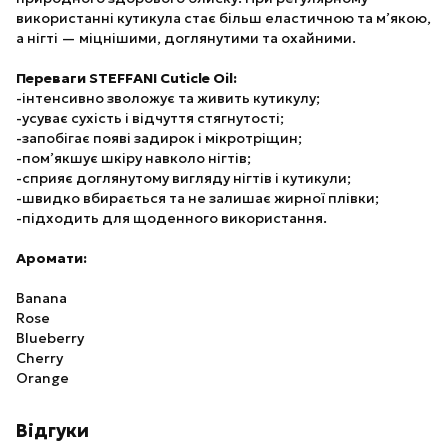
використанні кутикула стає більш еластичною та м’якою,
а нігті — міцнішими, доглянутими та охайними.
Переваги STEFFANI Cuticle Oil:
-інтенсивно зволожує та живить кутикулу;
-усуває сухість і відчуття стягнутості;
-запобігає появі задирок і мікротріщин;
-пом’якшує шкіру навколо нігтів;
-сприяє доглянутому вигляду нігтів і кутикули;
-швидко вбирається та не залишає жирної плівки;
-підходить для щоденного використання.
Аромати:
Banana
Rose
Blueberry
Cherry
Orange
Відгуки