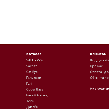
Каталог
Клієнтам
SALE -35%
Вхід до каб
Sachet
Про нас
Cat Eye
Оплата і д
Гель лаки
Обмін та п
Гелі
Ми в соцме
Cover Base
Бази (Основи)
Топи
Дизайн