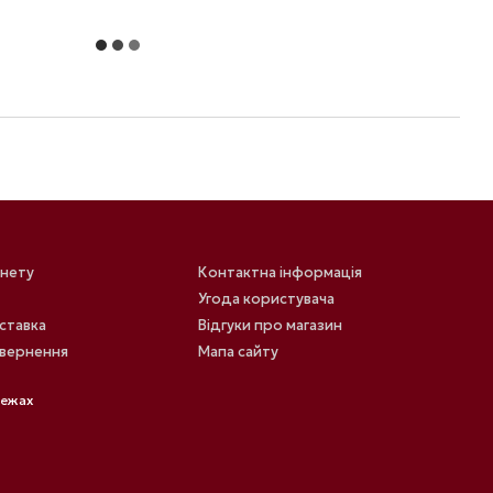
інету
Контактна інформація
Угода користувача
оставка
Відгуки про магазин
овернення
Мапа сайту
режах