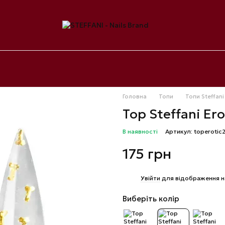
Головна
Топи
Топи Steffani
Top Steffani Ero
В наявності
Артикул: toperotic
175 грн
%
Увійти
для відображення н
Виберіть колір